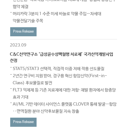
협약 체결
머리카락 3분의 1 수준 미세 바늘로 약물 주입…차세대
약물전달기술 주목
Press Release
2023.09
C&C신약연구소 ‘급성골수성백혈병 치료제’ 국가신약개발사업
선정
STAT5/STAT3 선택적, 직접적 이중 저해 작용 선도물질
2년간 연구비 지원 받아, 경구용 혁신 항암신약(First-in-
Class) 후보물질로 발전
FLT3 억제제 등 기존 치료제에 대한 저항·재발 환자에서 항종양
효과 기대
AI/ML 기반 데이터 사이언스 플랫폼 CLOVER 통해 발굴…항암
··면역질환 분야 신약후보물질 지속 창출
Press Release