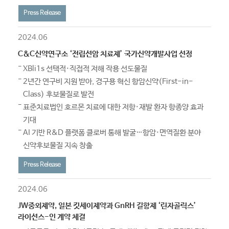
Press Release
2024.06
C&C신약연구소 ‘전립선암 치료제’ 국가신약개발사업 선정
XBli1s 선택적·직접적 저해 작용 선도물질
2년간 연구비 지원 받아, 경구용 혁신 항암신약(First-in-
Class) 후보물질로 발전
표준치료법인 호르몬 치료에 대한 저항·재발 환자 항종양 효과
기대
AI 기반 R&D 플랫폼 클로버 통해 발굴…항암·면역질환 분야
신약후보물질 지속 창출
Press Release
2024.06
JW중외제약, 일본 킷세이제약과 GnRH 길항제 ‘린자골릭스’
라이선스-인 계약 체결