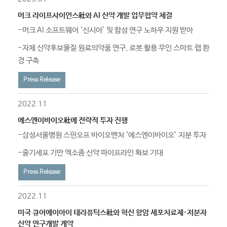
머크 라이프사이언스社와 AI 신약 개발 업무협약 체결
-머크 AI 소프트웨어 ‘신시아’ 및 합성 연구 노하우 지원 받아
-자체 신약후보물질 원료의약품 연구, 로봇 활용 무인 스마트 랩 환
경 구축
Press Release
2022.11
에스엔이바이오社에 전략적 투자 진행
-삼성서울병원 스핀오프 바이오벤처 ‘에스엔이바이오’ 지분 투자
-줄기세포 기반 엑소좀 신약 파이프라인 확보 기대
Press Release
2022.11
미국 큐어에이아이 테라퓨틱스社와 혁신 항암 세포치료제·저분자
신약 연구개발 계약