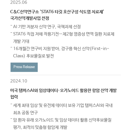
2025.06
C&C신약연구소 ‘STAT6 타깃 호산구성 식도염 치료제’
국가신약개발사업 선정
AI 기반 저분자 신약 연구, 국책과제 선정
STAT6 직접 저해 작용기전…제2형 염증성 면역 질환 치료제
개발 기대
16개월간 연구비 지원 받아, 경구용 혁신 신약(First-in-
Class) 후보물질로 발전
Press Release
2024.10
미국 템퍼스AI와 임상데이터·오가노이드 활용한 항암 신약 개발
협력
세계 최대 임상 및 유전체 데이터 보유 기업 템퍼스AI와 국내
최초 공동 연구
암 환자 유래 오가노이드 및 임상 데이터 활용 신약후보물질
평가, 최적의 맞춤형 함암제 개발