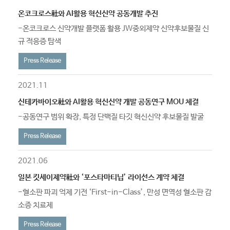
온코크로스社와 AI활용 혁신신약 공동개발 추진
-온코크로스 신약개발 플랫폼 활용 JW중외제약 신약후보물질 신
규 적응증 탐색​​
Press Release
2021.11
신테카바이오社와 AI활용 혁신신약 개발 공동연구 MOU 체결
-공동연구 범위 확장, 특정 단백질 타깃 혁신신약 후보물질 발굴​​
Press Release
2021.06
일본 킷세이제약社와 ‘포스타마티닙’ 라이선스 계약 체결
-혈소판 파괴 억제 기전 ‘First-in-Class’, 만성 면역성 혈소판 감
소증 치료제​​
Press Release