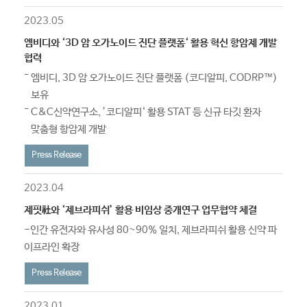
2023.05
엠비디와 ‘3D 암 오가노이드 진단 플랫폼‘ 활용 혁신 항암제 개발
협력
엠비디, 3D 암 오가노이드 진단 플랫폼 (코디알피, CODRP™)
보유
C&C신약연구소, ’코디알피‘ 활용 STAT 등 신규 타깃 환자
맞춤형 항암제 개발
Press Release
2023.04
제핏社와 ‘제브라피쉬’ 활용 비임상 중개연구 업무협약 체결
-인간 유전자와 유사성 80~90% 일치, 제브라피쉬 활용 신약 파
이프라인 확장​​
Press Release
2023.01