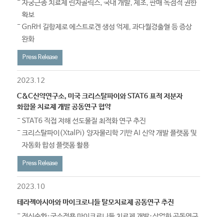
자궁근종 치료제 린자골릭스, 국내 개발, 제조, 판매 독점적 권한
확보
GnRH 길항제로 에스트로겐 생성 억제, 과다월경출혈 등 증상
완화
Press Release
2023.12
C&C신약연구소, 미국 크리스탈파이와 STAT6 표적 저분자
화합물 치료제 개발 공동연구 협약
STAT6 직접 저해 선도물질 최적화 연구 추진
크리스탈파이(XtalPi) 양자물리학 기반 AI 신약 개발 플랫폼 및
자동화 합성 플랫폼 활용
Press Release
2023.10
테라젝아시아와 마이크로니들 탈모치료제 공동연구 추진
전신순환·국소적용 마이크로니들 치료제 개발·상업화 공동연구