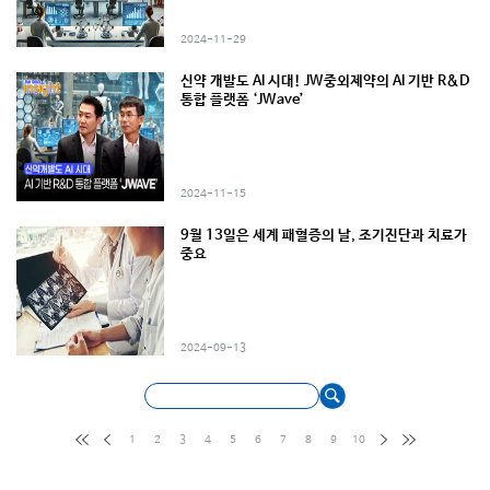
2024-11-29
신약 개발도 AI 시대! JW중외제약의 AI 기반 R&D
통합 플랫폼 ‘JWave’
2024-11-15
9월 13일은 세계 패혈증의 날, 조기진단과 치료가
중요
2024-09-13
1
2
3
4
5
6
7
8
9
10