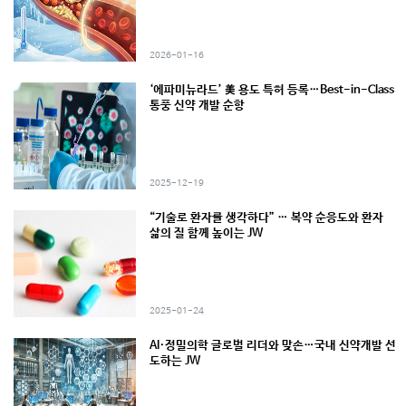
2026-01-16
‘에파미뉴라드’ 美 용도 특허 등록…Best-in-Class
통풍 신약 개발 순항
2025-12-19
“기술로 환자를 생각하다” … 복약 순응도와 환자
삶의 질 함께 높이는 JW
2025-01-24
AI·정밀의학 글로벌 리더와 맞손…국내 신약개발 선
도하는 JW