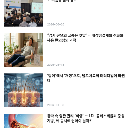
보 비임상 결과 발표
2026-06-26
“검사 전날의 고통은 옛말”… 대장정결제의 진화와
복용 편의성의 과학
2026-05-15
'방어'에서 '재생'으로, 탈모치료의 패러다임이 바뀐
다
2026-01-30
한파 속 혈관 관리 ‘비상’ … LDL 콜레스테롤과 중성
지방, 왜 동시에 잡아야 할까?