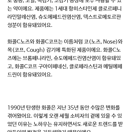
로 통증, 고열, 목감기, 코감기 증상에 모두 사용할 수 있
는 약이에요. 제품에는 1세대 항히스타민제 클로르페니
라민말레산염, 슈도에페드린염산염, 덱스트로메토르판
성분이 함유돼있어요.
화콜C노즈와 화콜C코프는 이름처럼 코(노즈, Nose)와
목(코프, Cough) 감기에 특화된 제품이에요. 화콜C노
즈에는 브롬페니라민, 슈도에페드린염산염이 함유돼있
고, 화콜C코프 구아이페네신, 클로페라스틴과 메틸에페
드린이 함유돼있어요.
1990년 탄생한 화콜은 지난 35년 동안 수많은 변화를
겪어왔어요. 이렇게 오랜 세월 소비자의 곁에 있을 수 있
었던 이유는 노하우는 유지하면서도 새로운 트렌드를 받