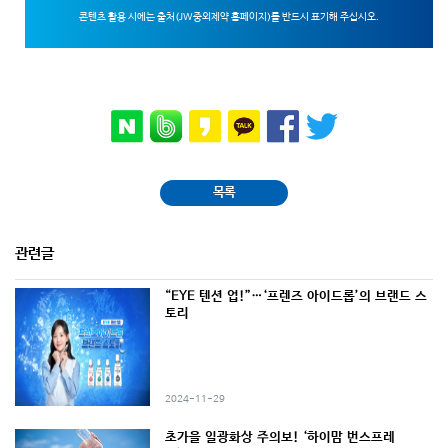
콘텐츠 활용 시에는 출처(JW중외제약 홈페이지)를 반드시 표기해 주십시오.
목록
관련글
“EYE 텐션 업!”…‘프렌즈 아이드롭’의 브랜드 스
토리
2024-11-29
초가을 일광화상 주의보! ‘하이맘 번스프레