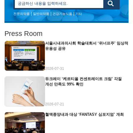
|
|
|
전문의약품
일반의약품
건강기능식품
기타
Press Room
서울시내과의사회 학술대회서 ‘위너프주’ 임상적
유용성 공유
2026-07-31
듀크레이 ‘케르티올 컨센트레이트 크림’ 각질
개선 만족도 99% 확인
2026-07-21
혈액종양내과 대상 ‘FANTASY 심포지엄’ 개최