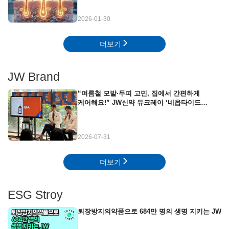
2026-01-30
더보기
JW Brand
“여름철 모발·두피 고민, 집에서 간편하게
케어해요!” JW신약 듀크레이 ‘네옵타이드
엑스퍼트’ 뷰티클래스 현장
2026-07-31
더보기
ESG Stroy
퇴장방지의약품으로 684만 명의 생명 지키는 JW