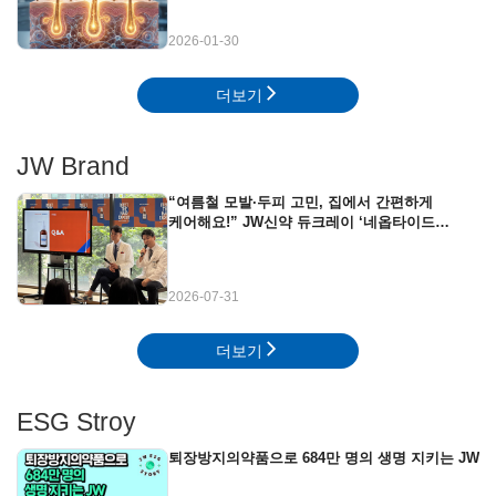
2026-01-30
더보기
JW Brand
“여름철 모발·두피 고민, 집에서 간편하게
케어해요!” JW신약 듀크레이 ‘네옵타이드
엑스퍼트’ 뷰티클래스 현장
2026-07-31
더보기
ESG Stroy
퇴장방지의약품으로 684만 명의 생명 지키는 JW