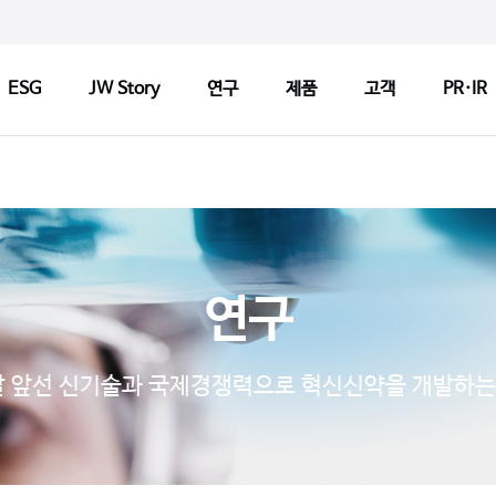
ESG
JW Story
연구
제품
고객
PR·IR
ry
연구
제품
고객
연구정책
제품검색
CCM 인
Tech
연구센터
판매약국 찾기
CCM 소
연구
기반기술
허가변경알림
CCM 선
s
파이프라인
자주 묻는 질문
제품개선
 앞선 신기술과 국제경쟁력으로 혁신신약을 개발하는
연구 네트워크
고객문의
1:1 문
지출보고