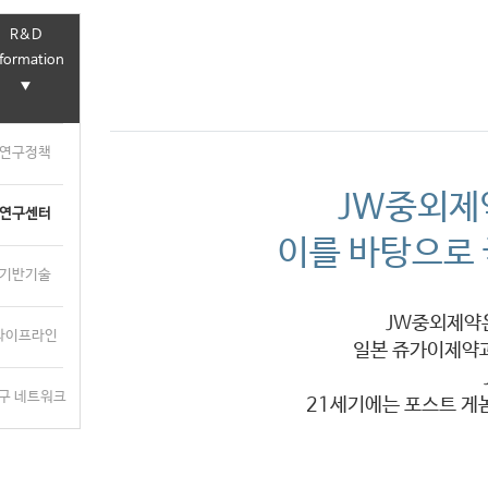
CI소개
R&D
nformation
▼
연구정책
JW중외제
연구센터
이를 바탕으로
기반기술
JW중외제약은
파이프라인
일본 쥬가이제약
구 네트워크
21세기에는 포스트 게