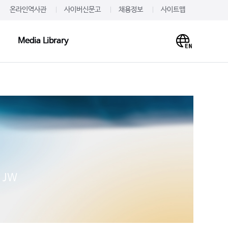
온라인역사관
사이버신문고
채용정보
사이트맵
Media Library
Media Library
PR·IR
사말
프레스룸
이미지
개
JW를 주목하다
영상
언문
알려드립니다
사례
재무정보
 JW
주가·공시
의하기
IR 신청
 신청
IR문의하기