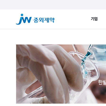
기업
기업
ESG
JW Sto
인사말
환경적 지속가능성
JW Now
회사소개
사회적 지속가능성
Health&
창업정신
지배구조
JW Brand
생산시설
ESG New
한발
JW Promise
JW WAY
연혁