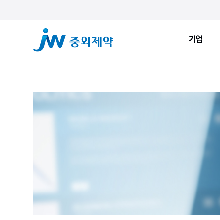
기업
기업
ESG
JW Sto
인사말
환경적 지속가능성
JW Now
회사소개
사회적 지속가능성
Health&
창업정신
지배구조
JW Brand
생산시설
ESG New
JW Promise
JW WAY
연혁