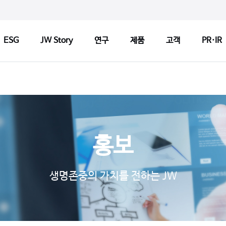
ESG
JW Story
연구
제품
고객
PR·IR
ry
연구
제품
고객
연구정책
제품검색
CCM 인
Tech
연구센터
판매약국 찾기
CCM 소
홍보
기반기술
허가변경알림
CCM 선
s
파이프라인
자주 묻는 질문
제품개선
생명존중의 가치를 전하는 JW
연구 네트워크
고객문의
1:1 문
지출보고