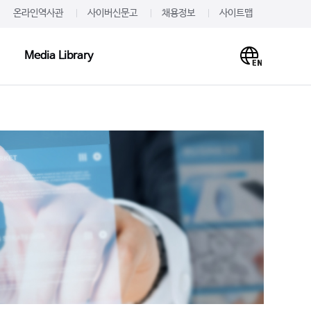
온라인역사관
사이버신문고
채용정보
사이트맵
Media Library
Media Library
PR·IR
사말
프레스룸
이미지
개
JW를 주목하다
영상
언문
알려드립니다
사례
재무정보
주가·공시
의하기
IR 신청
 신청
IR문의하기