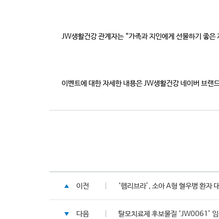
JW생활건강 관계자는 “가족과 지인에게 선물하기 좋은 제
이벤트에 대한 자세한 내용은 JW생활건강 네이버 브랜드
이전
‘헴리브라’, 소아 A형 혈우병 환자
다음
탈모치료제 후보물질 ‘JW0061’ 임