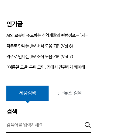
는 길
Annual Report
인기글
AI와 로봇이 주도하는 신약개발의 퀀텀점프… '자율형 R&D' 앞장서는 JW
격주로 만나는 JW 소식 모음.ZIP (Vol.6)
격주로 만나는 JW 소식 모음.ZIP (Vol.7)
“여름철 모발·두피 고민, 집에서 간편하게 케어해요!” JW신약 듀크레이 ‘네옵타이드 엑스퍼트’ 뷰티클래스 현장
제품검색
글·뉴스 검색
검색