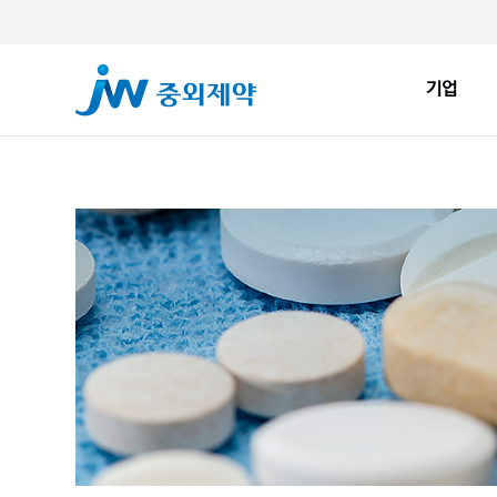
기업
기업
ESG
JW Sto
인사말
환경적 지속가능성
JW Now
회사소개
사회적 지속가능성
Health&
창업정신
지배구조
JW Brand
생산시설
ESG New
JW Promise
JW WAY
연혁