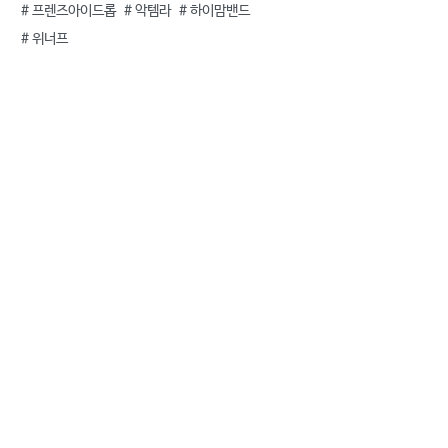
#
프렌즈아이드롭
#
악템라
#
하이맘밴드
#
위너프