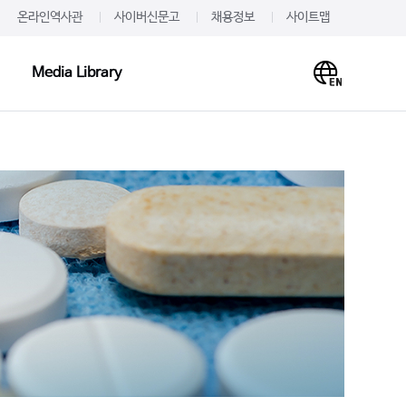
온라인역사관
사이버신문고
채용정보
사이트맵
Media Library
Media Library
PR·IR
사말
프레스룸
이미지
개
JW를 주목하다
영상
언문
알려드립니다
사례
재무정보
주가·공시
의하기
IR 신청
 신청
IR문의하기