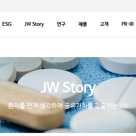
ESG
JW Story
연구
제품
고객
PR·IR
ry
연구
제품
고객
연구정책
제품검색
CCM 인
Tech
연구센터
판매약국 찾기
CCM 소
JW Story
기반기술
허가변경알림
CCM 선
s
파이프라인
자주 묻는 질문
제품개선
환자를 먼저 생각하며 공유가치를 창출하는 JW
연구 네트워크
고객문의
1:1 문
지출보고